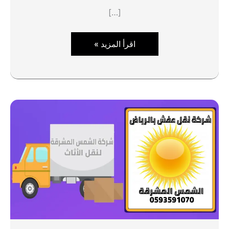
[…]
شركة
اقرأ المزيد »
نقل
أثاث
0548468272