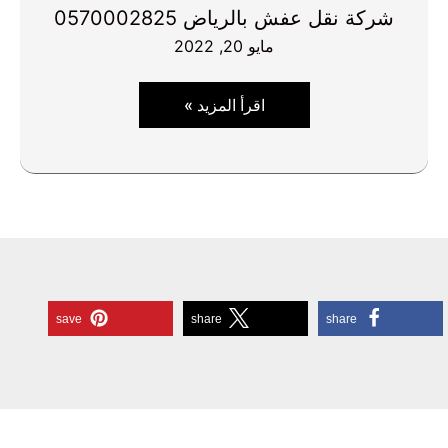
شركة نقل عفش بالرياض 0570002825
مايو 20, 2022
شركة
اقرأ المزيد »
نقل
عفش
بالرياض
0570002825
save
share
share