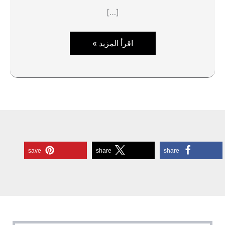
[…]
شركة
اقرأ المزيد »
نقل
عفش
بالدمام
0508669995
save
share
share