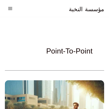
خطي
مؤسسة
النخبة
لى
لمحتوى
Point-To-Point