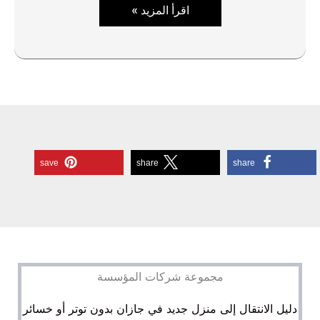
توصيل
اقرأ المزيد »
مشاوير
بالدمام
0567278180
save
share
share
مجموعة شركات المؤسسة
دليل الانتقال إلى منزل جديد في جازان بدون توتر أو خسائر