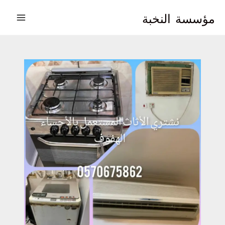
خطي
مؤسسة
النخبة
لى
لمحتوى