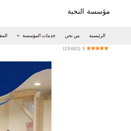
خطي
مؤسسة
النخبة
لى
لمحتوى
الرئيسية
من نحن
خدمات المؤسسة
المق
)
25483
(
5