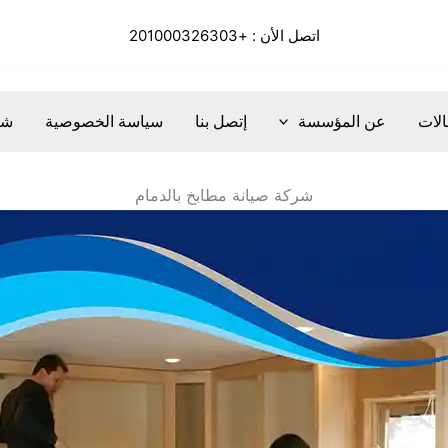
اتصل الأن :
+201000326303
الات
عن المؤسسة
إتصل بنا
سياسة الخصوصية
شر
شركة صيانة مطابخ بالدمام