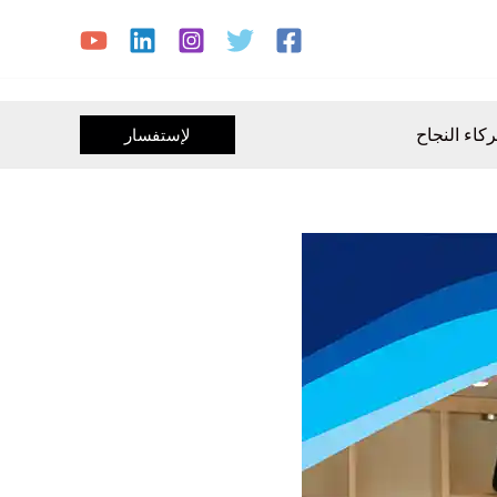
كاء النجاح
لإستفسار