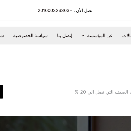
اتصل الأن :
+201000326303
الات
عن المؤسسة
إتصل بنا
سياسة الخصوصية
شر
صيف التي تصل الي 20 %