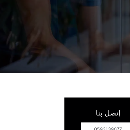
إتصل بنا
0593139077